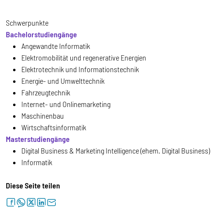
Schwerpunkte
Bachelorstudiengänge
Angewandte Informatik
Elektromobilität und regenerative Energien
Elektrotechnik und Informationstechnik
Energie- und Umwelttechnik
Fahrzeugtechnik
Internet- und Onlinemarketing
Maschinenbau
Wirtschaftsinformatik
Masterstudiengänge
Digital Business & Marketing Intelligence (ehem. Digital Business)
Informatik
Diese Seite teilen
facebook
whatsapp
twitter
linkedin
letter