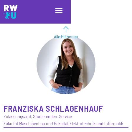
Direkt zum Inhalt
Direkt zur Hauptnavigation
Direkt zum Fußbereich
Alle Personen
FRANZISKA
SCHLAGENHAUF
Zulassungsamt, Studierenden-Service
Fakultät Maschinenbau und Fakultät Elektrotechnik und Informatik