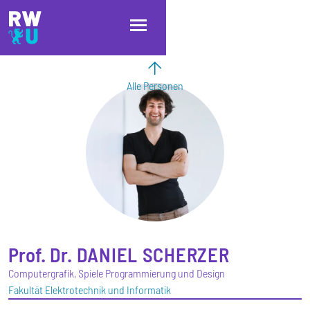
Direkt zum Inhalt
Direkt zur Hauptnavigation
Direkt zum Fußbereich
Alle Personen
Prof. Dr.
DANIEL
SCHERZER
Computergrafik, Spiele Programmierung und Design
Fakultät Elektrotechnik und Informatik