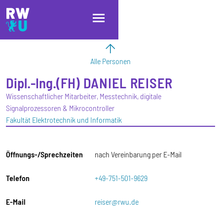
Direkt zum Inhalt
Direkt zur Hauptnavigation
Direkt zum Fußbereich
Alle Personen
Dipl.-Ing.(FH)
DANIEL
REISER
Wissenschaftlicher Mitarbeiter, Messtechnik, digitale
Signalprozessoren & Mikrocontroller
Fakultät Elektrotechnik und Informatik
Öffnungs-/Sprechzeiten
nach Vereinbarung per E-Mail
Telefon
+49-751-501-9629
E-Mail
reiser@rwu.de