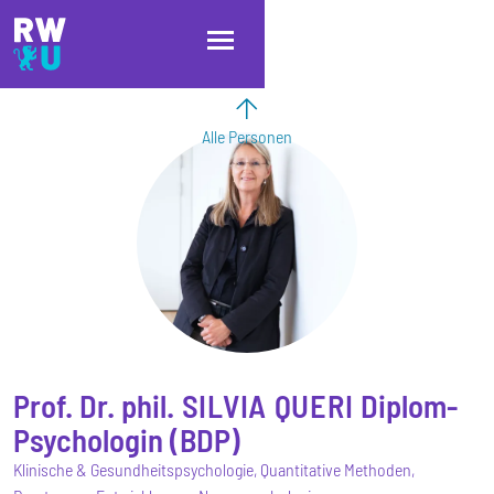
Direkt zum Inhalt
Direkt zur Hauptnavigation
Direkt zum Fußbereich
Alle Personen
Prof. Dr. phil.
SILVIA
QUERI
Diplom-
Psychologin (BDP)
Klinische & Gesundheitspsychologie, Quantitative Methoden,