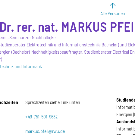
Alle Personen
Dr. rer. nat.
MARKUS
PFE
ms, Seminar zur Nachhaltigkeit
tudienberater Elektrotechnik und Informationstechnik (Bachelor) und Ele
ergien (Bachelor), Nachhaltigkeitsbeauftragter, Studienberater Electrical
)
otechnik und Informatik
Studiend
echzeiten
Sprechzeiten siehe Link unten
Informatio
Energien (
+49-751-501-9632
Auslands
Informatio
markus.pfeil@rwu.de