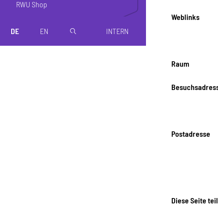
RWU Shop
Weblinks
DE
EN
INTERN
magnifier
Raum
Besuchsadres
Postadresse
Diese Seite tei