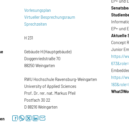
EP+ und E
Senatsbea
Vorlesungsplan
Studienb
Virtueller Besprechungsraum
Informatio
Sprechzeiten
EP+ und E
Aktuelle 
H 231
Concept R
Junior Em
se
Gebäude H (Hauptgebäude)
https://w
Doggenriedstraße 70
673&role=
88250 Weingarten
Embedded 
https://w
RWU Hochschule Ravensburg-Weingarten
183&role=
University of Applied Sciences
What3Wo
Prof. Dr. rer. nat. Markus Pfeil
Postfach 30 22
D 88216 Weingarten
facebook
whatsapp
twitter
linkedin
letter
len