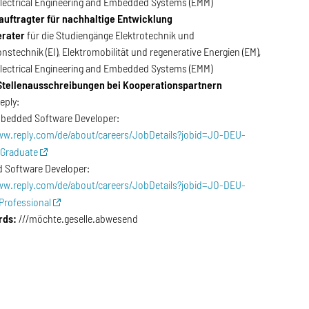
lectrical Engineering and Embedded Systems (EMM)
uftragter für nachhaltige Entwicklung
erater
für die Studiengänge Elektrotechnik und
nstechnik (EI), Elektromobilität und regenerative Energien (EM),
lectrical Engineering and Embedded Systems (EMM)
Stellenausschreibungen bei Kooperationspartnern
eply:
bedded Software Developer:
ww.reply.com/de/about/careers/JobDetails?jobid=JO-DEU-
Graduate
Software Developer:
ww.reply.com/de/about/careers/JobDetails?jobid=JO-DEU-
Professional
rds:
///möchte.geselle.abwesend