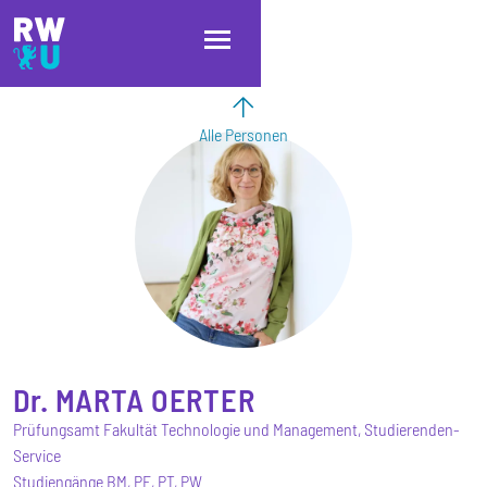
Direkt zum Inhalt
Direkt zur Hauptnavigation
Direkt zum Fußbereich
Alle Personen
Dr.
MARTA
OERTER
Prüfungsamt Fakultät Technologie und Management, Studierenden-
Service
Studiengänge BM, PE, PT, PW