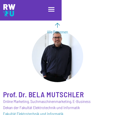
Direkt zum Inhalt
Direkt zur Hauptnavigation
Direkt zum Fußbereich
Alle Personen
Prof. Dr.
BELA
MUTSCHLER
Online Marketing, Suchmaschinenmarketing, E-Business
Dekan der Fakultät Elektrotechnik und Informatik
Fakultät Elektrotechnik und Informatik