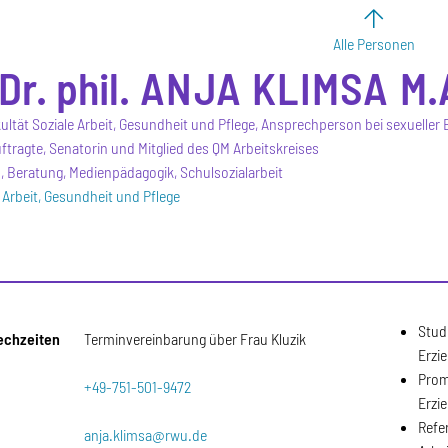
Alle Personen
Dr. phil.
ANJA
KLIMSA
M.
ultät Soziale Arbeit, Gesundheit und Pflege, Ansprechperson bei sexueller 
ftragte, Senatorin und Mitglied des QM Arbeitskreises
 Beratung, Medienpädagogik, Schulsozialarbeit
e Arbeit, Gesundheit und Pflege
Stud
echzeiten
Terminvereinbarung über Frau Kluzik
Erzi
Prom
+49-751-501-9472
Erzi
Refe
anja.klimsa@rwu.de