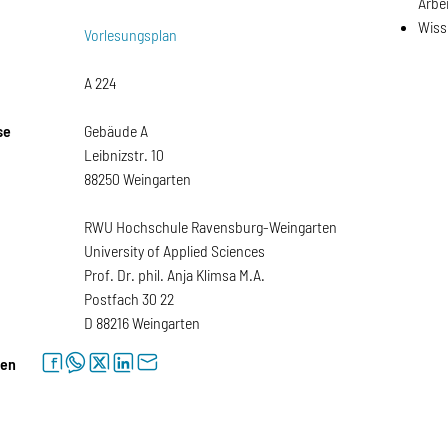
Arbe
Wiss
Vorlesungsplan
A 224
se
Gebäude A
Leibnizstr. 10
88250 Weingarten
RWU Hochschule Ravensburg-Weingarten
University of Applied Sciences
Prof. Dr. phil. Anja Klimsa M.A.
Postfach 30 22
D 88216 Weingarten
facebook
whatsapp
twitter
linkedin
letter
len