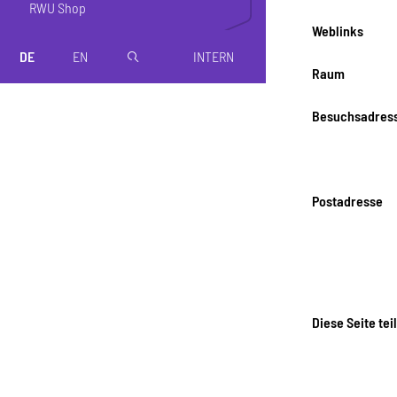
RWU Shop
Weblinks
DE
EN
INTERN
magnifier
Raum
Besuchsadres
Postadresse
Diese Seite tei