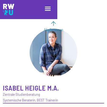
Direkt zum Inhalt
Direkt zur Hauptnavigation
Direkt zum Fußbereich
Alle Personen
ISABEL
HEIGLE
M.A.
Zentrale Studienberatung
Systemische Beraterin, BEST Trainerin