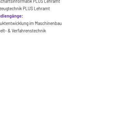
schaftsinformatik PLUS Lehramt
zeugtechnik PLUS Lehramt
udiengänge:
uktentwicklung im Maschinenbau
lt- & Verfahrenstechnik