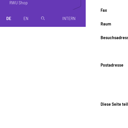
RWU Shop
Fax
DE
EN
INTERN
magnifier
Raum
Besuchsadres
Postadresse
Diese Seite tei