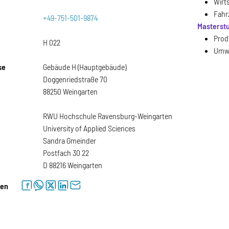
Wirt
Fahr
+49-751-501-9874
Masterst
Prod
H 022
Umwe
se
Gebäude H (Hauptgebäude)
Doggenriedstraße 70
88250 Weingarten
RWU Hochschule Ravensburg-Weingarten
University of Applied Sciences
Sandra Gmeinder
Postfach 30 22
D 88216 Weingarten
facebook
whatsapp
twitter
linkedin
letter
len