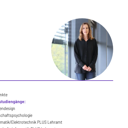
nkte
studiengänge:
endesign
schaftspsychologie
rmatik/Elektrotechnik PLUS Lehramt