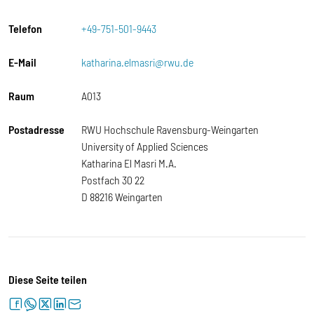
Telefon
+49-751-501-9443
E-Mail
katharina.elmasri@rwu.de
Raum
A013
Postadresse
RWU Hochschule Ravensburg-Weingarten
University of Applied Sciences
Katharina El Masri M.A.
Postfach 30 22
D 88216 Weingarten
Diese Seite teilen
facebook
whatsapp
twitter
linkedin
letter