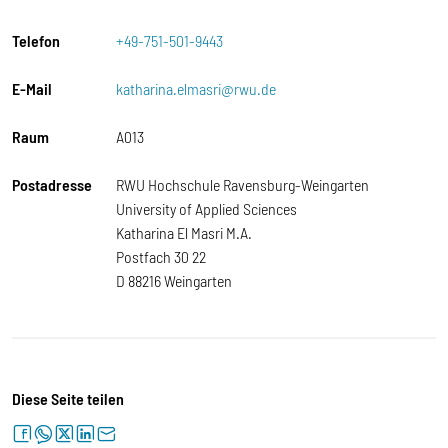
Telefon
+49-751-501-9443
E-Mail
katharina.elmasri@rwu.de
Raum
A013
Postadresse
RWU Hochschule Ravensburg-Weingarten
University of Applied Sciences
Katharina El Masri M.A.
Postfach 30 22
D 88216 Weingarten
Diese Seite teilen
facebook
whatsapp
twitter
linkedin
letter