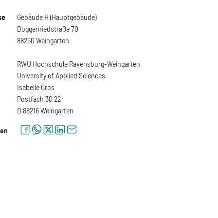
se
Gebäude H (Hauptgebäude)
Doggenriedstraße 70
88250 Weingarten
RWU Hochschule Ravensburg-Weingarten
University of Applied Sciences
Isabelle Cros
Postfach 30 22
D 88216 Weingarten
facebook
whatsapp
twitter
linkedin
letter
len