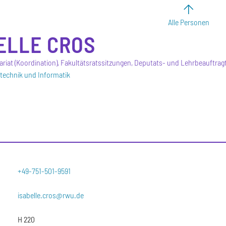
Alle Personen
ELLE
CROS
riat (Koordination), Fakultätsratssitzungen, Deputats- und Lehrbeauftr
otechnik und Informatik
+49-751-501-9591
isabelle.cros@rwu.de
H 220