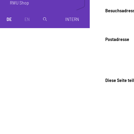
RWU Shop
Besuchsadres
DE
EN
INTERN
magnifier
Postadresse
Diese Seite tei