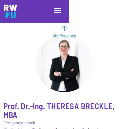
Direkt zum Inhalt
Direkt zur Hauptnavigation
Direkt zum Fußbereich
Alle Personen
Prof. Dr.-Ing.
THERESA
BRECKLE,
MBA
Fertigungstechnik