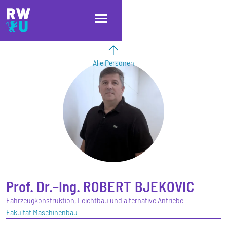
Direkt zum Inhalt
Direkt zur Hauptnavigation
Direkt zum Fußbereich
Alle Personen
Prof. Dr.–Ing.
ROBERT
BJEKOVIC
Fahrzeugkonstruktion, Leichtbau und alternative Antriebe
Fakultät Maschinenbau