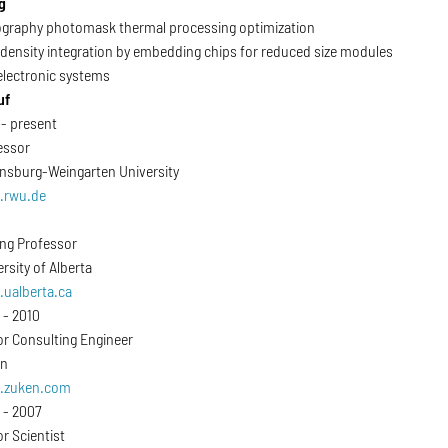
g
ography photomask thermal processing optimization
 density integration by embedding chips for reduced size modules
electronic systems
uf
 - present
essor
nsburg-Weingarten University
.rwu.de
ing Professor
rsity of Alberta
ualberta.ca
 - 2010
or Consulting Engineer
en
.zuken.com
 - 2007
r Scientist