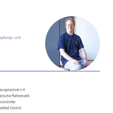
Regelungs- und
lungstechnik I+II
rische Mathematik
ocontroller
dded Control