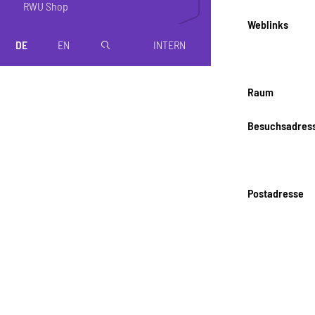
RWU Shop
Weblinks
DE
EN
INTERN
magnifier
Raum
Besuchsadres
Postadresse