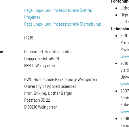
Forschun
Lith
Regelungs- und Prozesstechnik (Lehre,
High
Projekte)
and 
Regelungs- und Prozesstechnik (Forschung)
Lebensla
2010
H 219
Prof
Rave
se
Gebäude H (Hauptgebäude)
www
Doggenriedstraße 70
2018
88250 Weingarten
Visit
Unive
RWU Hochschule Ravensburg-Weingarten
www.
University of Applied Sciences
2007
Prof. Dr.-Ing. Lothar Berger
Seni
Postfach 30 22
Zuk
D 88216 Weingarten
www
2006
Senio