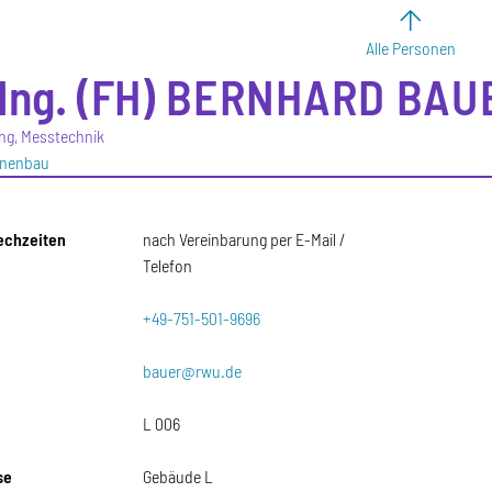
Alle Personen
Ing. (FH)
BERNHARD
BAU
ng, Messtechnik
inenbau
echzeiten
nach Vereinbarung per E-Mail /
Telefon
+49-751-501-9696
bauer@rwu.de
L 006
se
Gebäude L