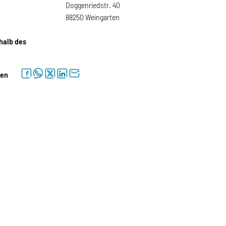
Doggenriedstr. 40
88250 Weingarten
halb des
facebook
whatsapp
twitter
linkedin
letter
len