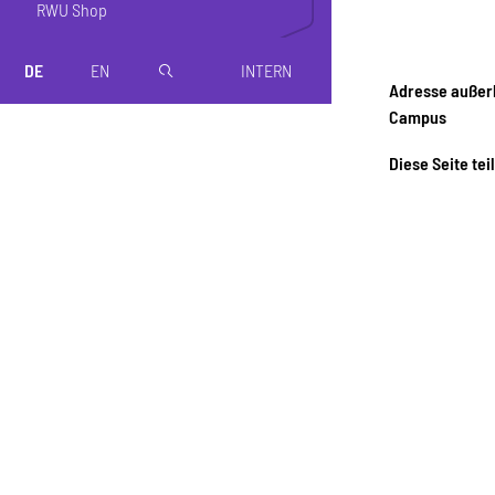
RWU Shop
DE
EN
INTERN
magnifier
Adresse außer
Campus
Diese Seite tei