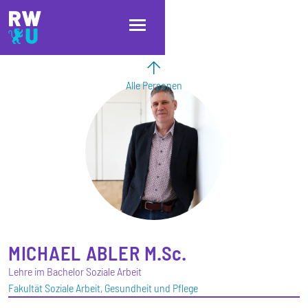
Direkt zum Inhalt
Direkt zur Hauptnavigation
Direkt zum Fußbereich
Alle Personen
MICHAEL
ABLER
M.Sc.
Lehre im Bachelor Soziale Arbeit
Fakultät Soziale Arbeit, Gesundheit und Pflege